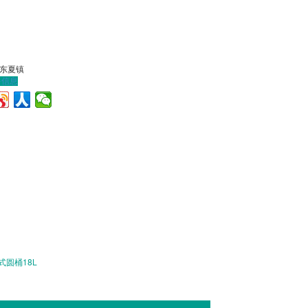
东夏镇
多信息
式圆桶18L