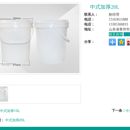
中式加厚20L
联系人：
耿经理
电话：
15163611888
电话：
13305360833
地址：
山东省青州市
留言咨询
更
分享：
下一条：
中式加厚10L
中
词：
中式加厚20L