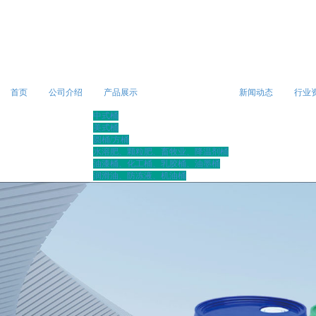
首页
公司介绍
产品展示
新闻动态
行业
中式桶
美式桶
圆桶/方桶
水溶肥、颗粒肥、畜牧业、降温剂桶
油漆桶、化工桶、乳胶桶、油墨桶
润滑油、防冻液、机油桶