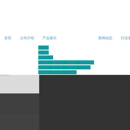
首页
公司介绍
产品展示
新闻动态
行业
中式桶
美式桶
圆桶/方桶
水溶肥、颗粒肥、畜牧业、降温剂桶
油漆桶、化工桶、乳胶桶、油墨桶
润滑油、防冻液、机油桶