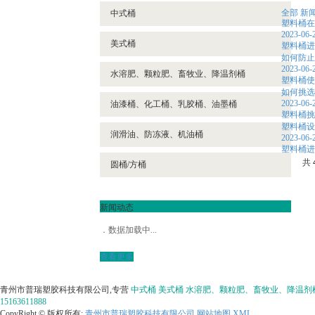
全部
新
中式桶
塑料桶在
2023-06-
美式桶
塑料桶进
如何防止
2023-06-
水溶肥、颗粒肥、畜牧业、降温剂桶
塑料桶使
如何挑选
2023-06-
油漆桶、化工桶、乳胶桶、油墨桶
塑料桶挑
塑料桶设
润滑油、防冻液、机油桶
2023-06-
塑料桶进
共 
圆桶/方桶
新闻动态
数据加载中...
查看更多
青州市普瑞塑胶科技有限公司,专营
中式桶
美式桶
水溶肥、颗粒肥、畜牧业、降温剂
15163611888
CopyRight © 版权所有:
青州市普瑞塑胶科技有限公司
网站地图
XML