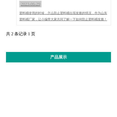
2023-06-29
塑料桶使用的时候，怎么防止塑料桶出现发脆的情况，作为山东
塑料桶厂家，让小编带大家共同了解一下如何防止塑料桶发脆！
共 2 条记录 1 页
产品展示
中式桶
美式桶
水溶肥、颗粒肥、畜牧业、降温剂桶
油漆桶、化工桶、乳胶桶、油墨桶